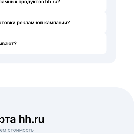
ламных продуктов hh.ru?
готовки рекламной кампании?
ывают?
рта hh.ru
аем стоимость