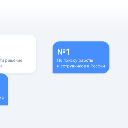
№1
йти решение
По поиску работы
са
и сотрудников в России
ий