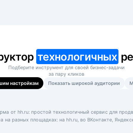
руктор
технологичных
ре
Подберите инструмент для своей
бизнес-задачи
за пару кликов
шим настройкам
Показать широкой аудитории
М
я
 рекрутер
рма от hh.ru: простой технологичный сервис для прод
 для вакансий на главной странице hh.ru. Увеличивает
под ключ. Решите, сколько кандидатов и когда вам нуж
а на разных площадках: на hh.ru, во ВКонтакте, Яндек
ологи, рекрутеры и проектные менеджеры hh.ru с цел
тов