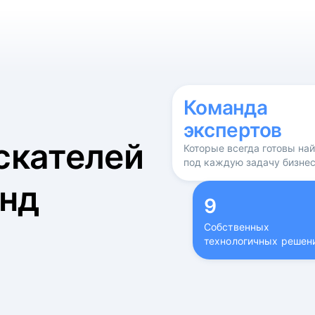
б
Команда
экспертов
скателей
Которые всегда готовы на
под каждую задачу бизне
нд
9
Собственных
технологичных решен