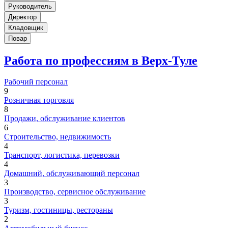
Руководитель
Директор
Кладовщик
Повар
Работа по профессиям в Верх-Туле
Рабочий персонал
9
Розничная торговля
8
Продажи, обслуживание клиентов
6
Строительство, недвижимость
4
Транспорт, логистика, перевозки
4
Домашний, обслуживающий персонал
3
Производство, сервисное обслуживание
3
Туризм, гостиницы, рестораны
2